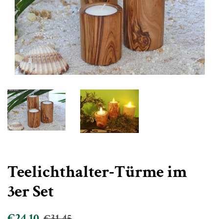
Teelichthalter-Türme im
3er Set
Normaler
Sonderpreis
€24,10