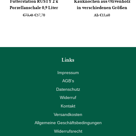
Futterstation RUSTY 2 x
Kauknochen aus Olivenholz
Porzellanschale 0,9 Liter
in verschiedenen Größen
Normaler
€73,45
Sonderpreis
€57,70
Ab €13,60
Preis
Links
Impressum
AGB's
Datenschutz
Widerruf
Kontakt
Versandkosten
Allgemeine Geschäftsbedingungen
Widerrufsrecht