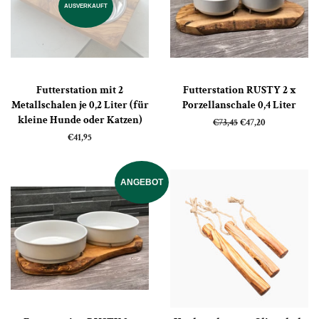
AUSVERKAUFT
Futterstation mit 2
Futterstation RUSTY 2 x
Metallschalen je 0,2 Liter (für
Porzellanschale 0,4 Liter
kleine Hunde oder Katzen)
Normaler
€73,45
Sonderpreis
€47,20
Preis
Normaler
€41,95
Preis
ANGEBOT