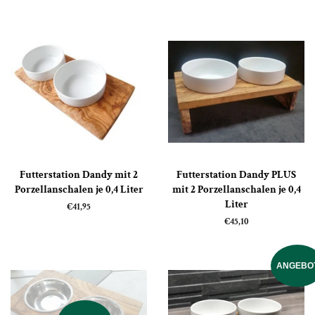
Preis
Futterstation Dandy mit 2
Futterstation Dandy PLUS
Porzellanschalen je 0,4 Liter
mit 2 Porzellanschalen je 0,4
Liter
Normaler
€41,95
Preis
Normaler
€45,10
Preis
ANGEBO