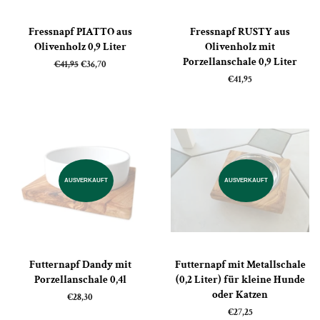
Fressnapf PIATTO aus
Fressnapf RUSTY aus
Olivenholz 0,9 Liter
Olivenholz mit
Porzellanschale 0,9 Liter
Normaler
€41,95
Sonderpreis
€36,70
Preis
Normaler
€41,95
Preis
AUSVERKAUFT
AUSVERKAUFT
Futternapf Dandy mit
Futternapf mit Metallschale
Porzellanschale 0,4l
(0,2 Liter) für kleine Hunde
oder Katzen
Normaler
€28,30
Preis
Normaler
€27,25