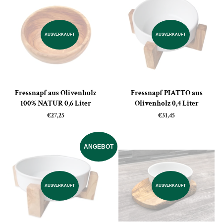
AUSVERKAUFT
AUSVERKAUFT
Fressnapf aus Olivenholz
Fressnapf PIATTO aus
100% NATUR 0,6 Liter
Olivenholz 0,4 Liter
Normaler
€27,25
Normaler
€31,45
Preis
Preis
ANGEBOT
AUSVERKAUFT
AUSVERKAUFT