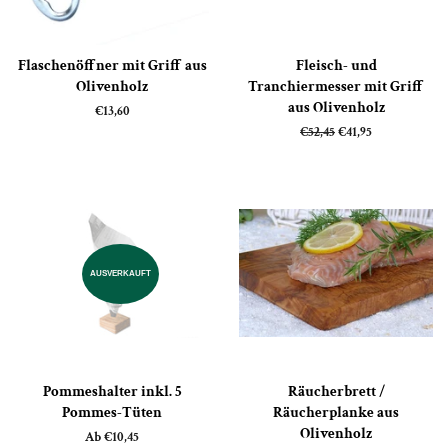
Flaschenöffner mit Griff aus
Fleisch- und
Olivenholz
Tranchiermesser mit Griff
aus Olivenholz
Normaler
€13,60
Preis
Normaler
€52,45
Sonderpreis
€41,95
Preis
AUSVERKAUFT
Pommeshalter inkl. 5
Räucherbrett /
Pommes-Tüten
Räucherplanke aus
Olivenholz
Ab €10,45