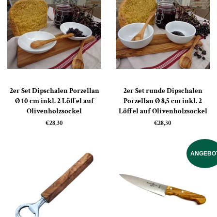
2er Set Dipschalen Porzellan
2er Set runde Dipschalen
Ø 10 cm inkl. 2 Löffel auf
Porzellan Ø 8,5 cm inkl. 2
Olivenholzsockel
Löffel auf Olivenholzsockel
Normaler
€28,30
Normaler
€28,30
Preis
Preis
ANGEBO