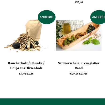
Normaler
€15,70
Preis
ANGEBOT
ANGEBO
Räucherholz / Chunks /
Servierschale 30 cm glatter
Chips aus Olivenholz
Rand
Normaler
€9,40
Sonderpreis
€6,25
Normaler
€29,35
Sonderpreis
€23,05
Preis
Preis