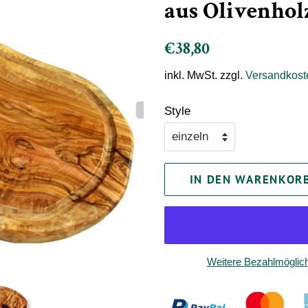
aus Olivenhol
Normaler
Sonderpreis
€38,80
Preis
inkl. MwSt. zzgl.
Versandkost
Style
IN DEN WARENKOR
Weitere Bezahlmöglich