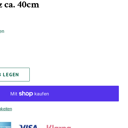
z ca. 40cm
en
B LEGEN
keiten