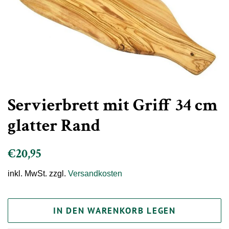
Servierbrett mit Griff 34 cm
glatter Rand
Normaler
Sonderpreis
€20,95
Preis
inkl. MwSt. zzgl.
Versandkosten
IN DEN WARENKORB LEGEN