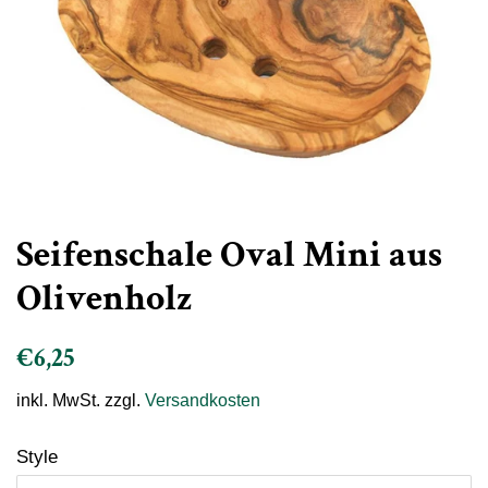
Seifenschale Oval Mini aus
Olivenholz
Normaler
Sonderpreis
€6,25
Preis
inkl. MwSt. zzgl.
Versandkosten
Style