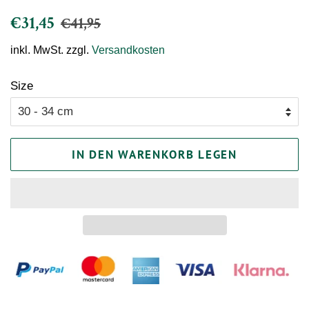
Normaler
Sonderpreis
€31,45
€41,95
Preis
inkl. MwSt. zzgl.
Versandkosten
Size
IN DEN WARENKORB LEGEN