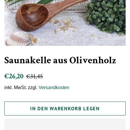
Saunakelle aus Olivenholz
Normaler
Sonderpreis
€26,20
€31,45
Preis
inkl. MwSt. zzgl.
Versandkosten
IN DEN WARENKORB LEGEN