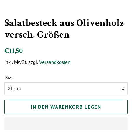
Salatbesteck aus Olivenholz
versch. Größen
Normaler
Sonderpreis
€11,50
Preis
inkl. MwSt. zzgl.
Versandkosten
Size
IN DEN WARENKORB LEGEN