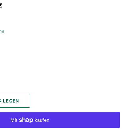
z
en
B LEGEN