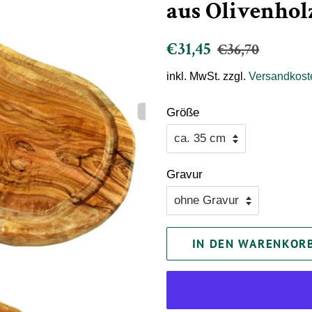
aus Olivenhol
Normaler
Sonderpreis
€31,45
€36,70
Preis
inkl. MwSt. zzgl.
Versandkost
Größe
Gravur
IN DEN WARENKOR