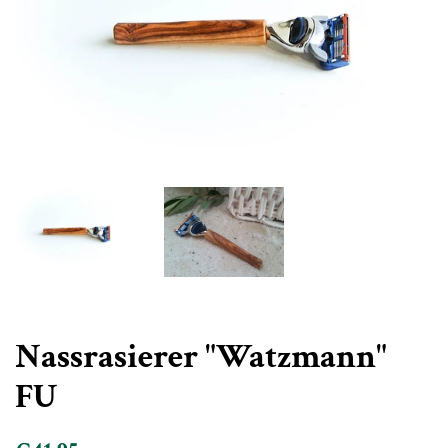
Nassrasierer "Watzmann"
FU
Normaler
Sonderpreis