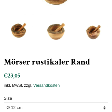
Mörser rustikaler Rand
Normaler
Sonderpreis
€23,05
Preis
inkl. MwSt. zzgl.
Versandkosten
Size