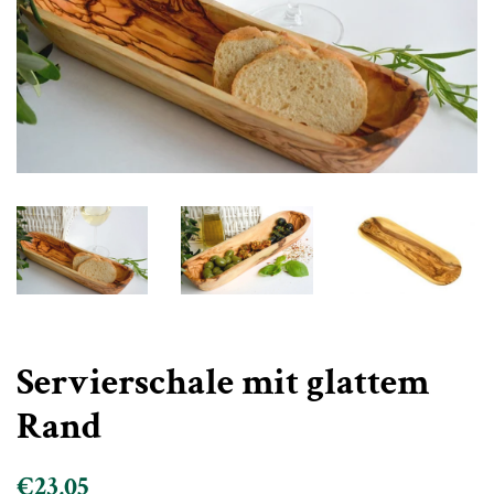
Servierschale mit glattem
Rand
Normaler
Sonderpreis
€23,05